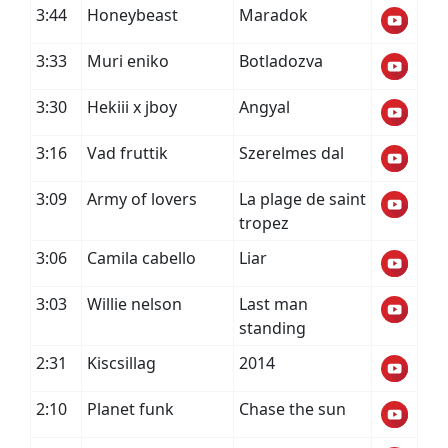
3:44
Honeybeast
Maradok
3:33
Muri eniko
Botladozva
3:30
Hekiii x jboy
Angyal
3:16
Vad fruttik
Szerelmes dal
3:09
Army of lovers
La plage de saint
tropez
3:06
Camila cabello
Liar
3:03
Willie nelson
Last man
standing
2:31
Kiscsillag
2014
2:10
Planet funk
Chase the sun