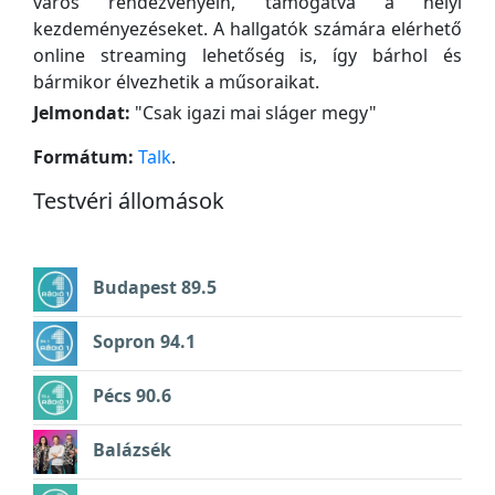
város rendezvényein, támogatva a helyi
kezdeményezéseket. A hallgatók számára elérhető
online streaming lehetőség is, így bárhol és
bármikor élvezhetik a műsoraikat.
Jelmondat:
"
Csak igazi mai sláger megy
"
Formátum:
Talk
.
Testvéri állomások
Budapest 89.5
Sopron 94.1
Pécs 90.6
Balázsék