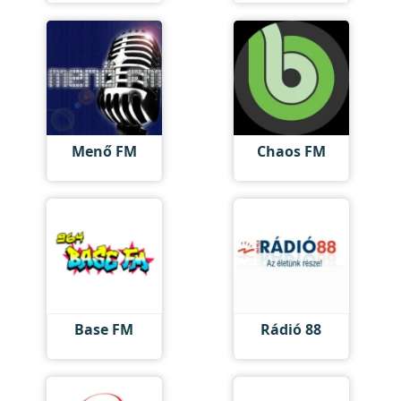
Menő FM
Chaos FM
Base FM
Rádió 88