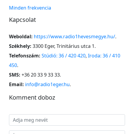
Minden
frekve
ncia
Kapcsolat
Weboldal:
https://www.radio1hevesmegye.hu/
.
Székhely:
3300 Eger, Trinitárius utca 1
.
Telefonszám:
Stúdió: 36 / 420 420
,
Iroda: 36 / 410
450
.
SMS:
+36 20 33 9 33 33
.
Email:
info@radio1eger.hu
.
Komment doboz