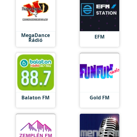
MegaDance
EFM
Rádió
Balaton FM
Gold FM