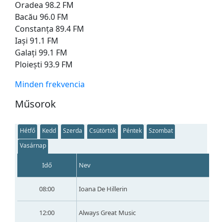
Oradea 98.2 FM
Bacău 96.0 FM
Constanța 89.4 FM
Iași 91.1 FM
Galați 99.1 FM
Ploiești 93.9 FM
Minden frekvencia
Műsorok
Hétfő
Kedd
Szerda
Csütörtök
Péntek
Szombat
Vasárnap
Idő
Nev
08:00
Ioana De Hillerin
12:00
Always Great Music