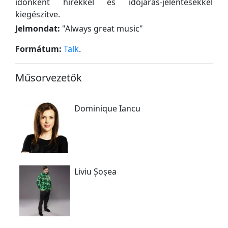
időnként hírekkel és időjárás-jelentésekkel
kiegészítve.
Jelmondat:
"
Always great music
"
Formátum:
Talk
.
Műsorvezetők
Dominique Iancu
Liviu Șoșea