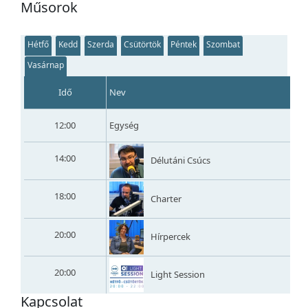
Műsorok
Hétfő
Kedd
Szerda
Csütörtök
Péntek
Szombat
Vasárnap
Idő
Nev
12:00
Egység
14:00
Délutáni Csúcs
18:00
Charter
20:00
Hírpercek
20:00
Light Session
Kapcsolat