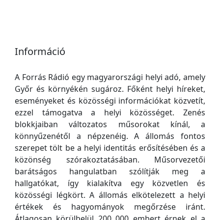
Információ
A Forrás Rádió egy magyarországi helyi adó, amely
Győr és környékén sugároz. Főként helyi híreket,
eseményeket és közösségi információkat közvetít,
ezzel támogatva a helyi közösséget. Zenés
blokkjaiban változatos műsorokat kínál, a
könnyűzenétől a népzenéig. A állomás fontos
szerepet tölt be a helyi identitás erősítésében és a
közönség szórakoztatásában. Műsorvezetői
barátságos hangulatban szólítják meg a
hallgatókat, így kialakítva egy közvetlen és
közösségi légkört. A állomás elkötelezett a helyi
értékek és hagyományok megőrzése iránt.
Átlagosan körülbelül 200 000 embert érnek el a