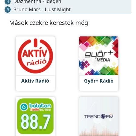
Diazmentha - Idegen
4
Bruno Mars - I Just Might
5
Mások ezekre kerestek még
Aktív Rádió
Győr+ Rádió