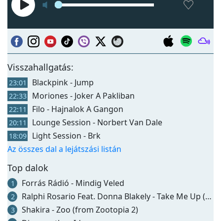
Visszahallgatás:
Blackpink - Jump
23:01
Moriones - Joker A Pakliban
22:33
Filo - Hajnalok A Gangon
22:11
Lounge Session - Norbert Van Dale
20:11
Light Session - Brk
18:09
Az összes dal a lejátszási listán
Top dalok
Forrás Rádió - Mindig Veled
1
Ralphi Rosario Feat. Donna Blakely - Take Me Up (gotta Get Up) (lego Edit)
2
Shakira - Zoo (from Zootopia 2)
3