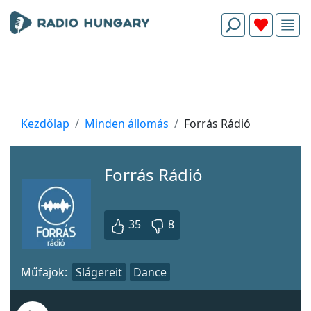
Kezdőlap
Minden állomás
Forrás Rádió
Forrás Rádió
35
8
Műfajok:
Slágereit
Dance