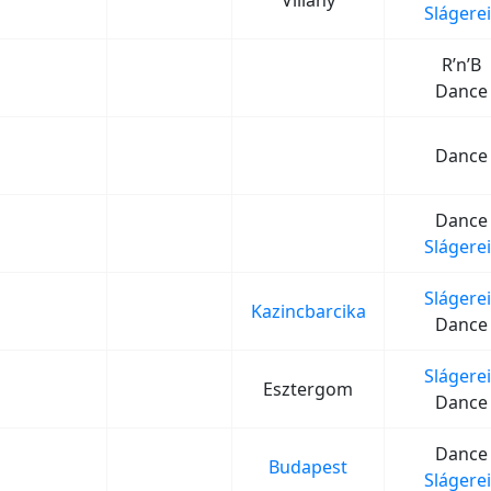
Villány
Slágerei
R’n’B
Dance
Dance
Dance
Slágerei
Slágerei
Kazincbarcika
Dance
Slágerei
Esztergom
Dance
Dance
Budapest
Slágerei