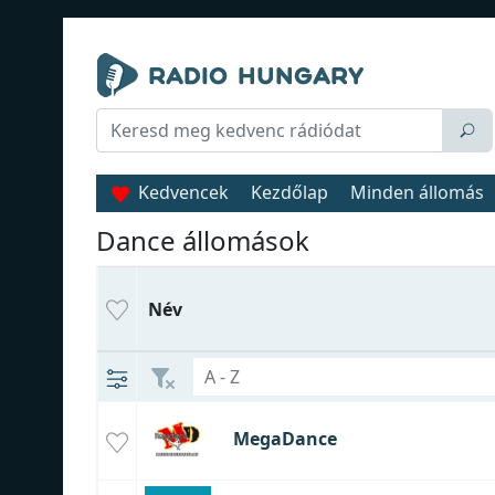
Kedvencek
Kezdőlap
Minden állomás
Dance állomások
Név
MegaDance