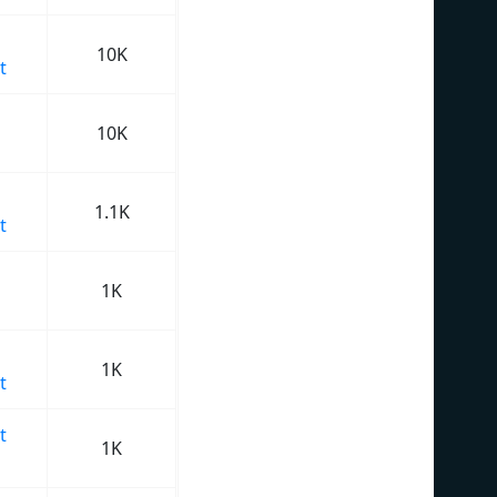
10K
t
10K
1.1K
t
1K
1K
t
t
1K