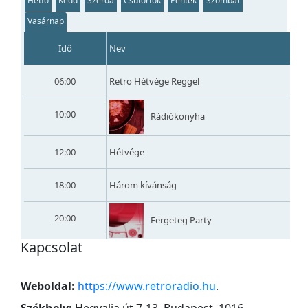
Hétfő
Kedd
Szerda
Csütörtök
Péntek
Szombat
Vasárnap
Idő
Nev
06:00
Retro Hétvége Reggel
10:00
Rádiókonyha
12:00
Hétvége
18:00
Három kívánság
20:00
Fergeteg Party
Kapcsolat
Weboldal:
https://www.retroradio.hu
.
Székhely:
Hegyalja út 7-13, Budapest, 1016
.