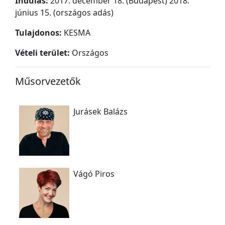
Indulás:
2017. december 18. (Budapest) 2018.
június 15. (országos adás)
Tulajdonos:
KESMA
Vételi terület:
Országos
Műsorvezetők
Jurásek Balázs
Vágó Piros