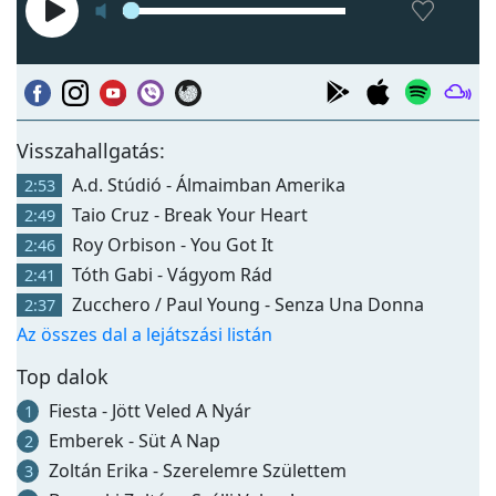
Visszahallgatás:
A.d. Stúdió - Álmaimban Amerika
2:53
Taio Cruz - Break Your Heart
2:49
Roy Orbison - You Got It
2:46
Tóth Gabi - Vágyom Rád
2:41
Zucchero / Paul Young - Senza Una Donna
2:37
Az összes dal a lejátszási listán
Top dalok
Fiesta - Jött Veled A Nyár
1
Emberek - Süt A Nap
2
Zoltán Erika - Szerelemre Születtem
3