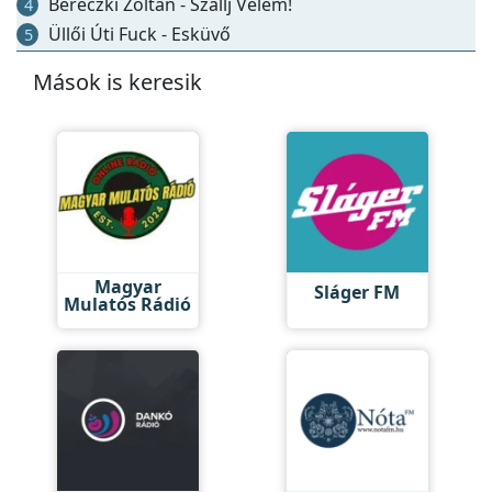
Bereczki Zoltán - Szállj Velem!
4
Üllői Úti Fuck - Esküvő
5
Mások is keresik
Magyar
Sláger FM
Mulatós Rádió