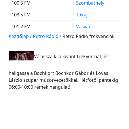
100.5 FM
Szombathely
103.5 FM
Tokaj
101.2 FM
Vasvár
Kezdőlap
/
Retro Rádió
/
Retro Rádió frekvenciák
Válassza ki a kívánt frekvenciát, és
hallgassa a Bochkort Bochkor Gábor és Lovas
László szuper műsorvezetőkkel. Hétfőtől péntekig
06:00-10:00 remek hangulat!