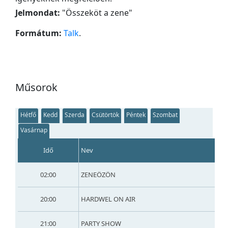
Jelmondat:
"
Összeköt a zene
"
Formátum:
Talk
.
Műsorok
Hétfő
Kedd
Szerda
Csütörtök
Péntek
Szombat
Vasárnap
Idő
Nev
02:00
ZENEÖZÖN
20:00
HARDWEL ON AIR
21:00
PARTY SHOW