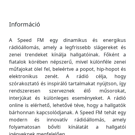
Információ
A Speed FM egy dinamikus és energikus
rádióállomás, amely a legfrissebb slágereket és
zenei trendeket kínálja hallgatóinak. Főként a
fiatalok körében népszerű, mivel különféle zenei
műfajokat ölel fel, beleértve a popot, hip-hopot és
elektronikus zenét. A rádió célja, hogy
szórakoztató és inspiráló tartalmakat nyújtson, így
rendszeresen szerveznek élő műsorokat,
interjúkat és különleges eseményeket. A rádió
online is elérhető, lehetővé téve, hogy a hallgatók
bárhonnan kapcsolódjanak. A Speed FM tehát egy
modern és innovatív rádióállomás, amely
folyamatosan bővíti kínálatát a hallgatói
igényeknek megfelelően.