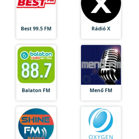
Best 99.5 FM
Rádió X
Balaton FM
Menő FM