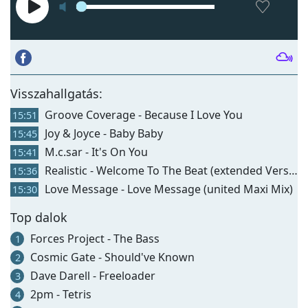
Visszahallgatás:
Groove Coverage - Because I Love You
15:51
Joy & Joyce - Baby Baby
15:45
M.c.sar - It's On You
15:41
Realistic - Welcome To The Beat (extended Version)
15:36
Love Message - Love Message (united Maxi Mix)
15:30
Top dalok
Forces Project - The Bass
1
Cosmic Gate - Should've Known
2
Dave Darell - Freeloader
3
2pm - Tetris
4