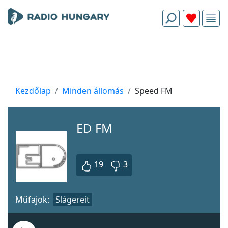
Kezdőlap
Minden állomás
Speed FM
ED FM
19
3
Műfajok:
Slágereit