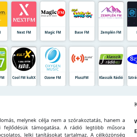
M
Next FM
Magic FM
Base FM
Zemplén FM
 FM
Cool FM kultX
Ozone FM
PluszFM
Klasszik Rádió
Sztr
lomás, melynek célja nem a szórakoztatás, hanem a
W
ki fejlődésük támogatása. A rádió legtöbb műsora
E
csolatos, lelki tanításokat tartalmaz. A célközönség