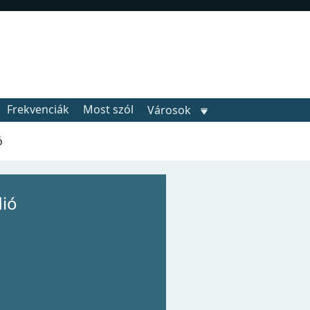
Frekvenciák
Most szól
Városok
ó
ió