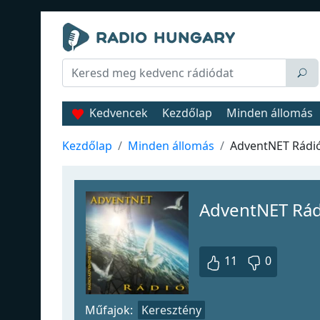
Kedvencek
Kezdőlap
Minden állomás
Kezdőlap
Minden állomás
AdventNET Rádi
AdventNET Rád
11
0
Műfajok:
Keresztény