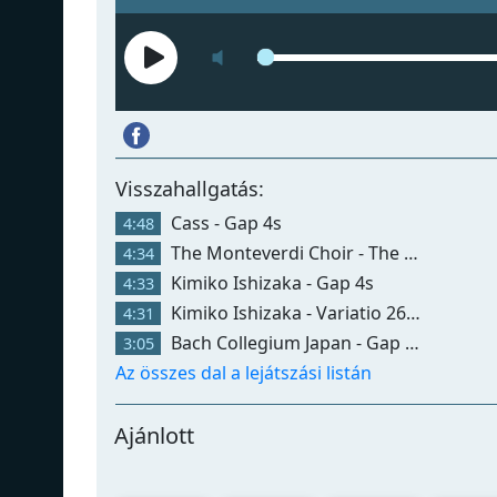
Visszahallgatás:
Cass - Gap 4s
4:48
The Monteverdi Choir - The English Baroque Soloists
4:34
Kimiko Ishizaka - Gap 4s
4:33
Kimiko Ishizaka - Variatio 26 A 2 Clav.
4:31
Bach Collegium Japan - Gap 4s
3:05
Az összes dal a lejátszási listán
Ajánlott