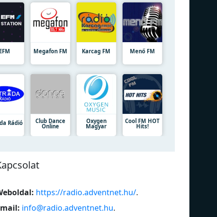
EFM
Megafon FM
Karcag FM
Menő FM
Club Dance
Oxygen
Cool FM HOT
áda Rádió
Online
Magyar
Hits!
Kapcsolat
eboldal:
https://radio.adventnet.hu/
.
mail:
info@radio.adventnet.hu
.