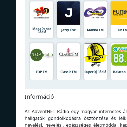
MegaDance
Jazzy Live
Manna FM
Fun F
Rádió
TOP FM
Classic FM
SuperDj Rádió
Balaton
Információ
Az AdventNET Rádió egy magyar internetes ál
hallgatók gondolkodásra ösztönzése és lel
nevelési, nevelési, egészséges életmóddal kap