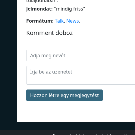
tulajdonában.
Jelmondat:
"
mindig friss
"
Formátum:
Talk
,
News
.
Komment doboz
Hozzon létre egy megjegyzést
Rólunk
Kapcsolat