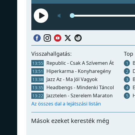
Visszahallgatás:
Top 
Republic - Csak A Szívemen Át
B
13:55
1
Hiperkarma - Konyharegény
D
13:51
2
Jazz Az - Ma Jól Vagyok
B
13:38
3
Headbengs - Mindenki Táncol
Embe
13:35
4
Jazztelen - Szerelem Maraton
H
13:22
5
Az összes dal a lejátszási listán
Mások ezeket keresték még