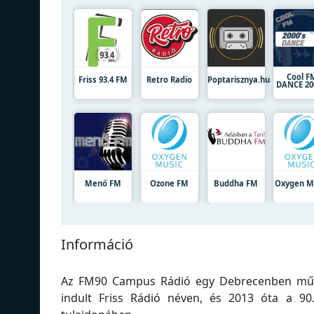
Cool F
Friss 93.4 FM
Retro Radio
Poptarisznya.hu
DANCE 20
Menő FM
Ozone FM
Buddha FM
Oxygen M
Információ
Az FM90 Campus Rádió egy Debrecenben műkö
indult Friss Rádió néven, és 2013 óta a 9