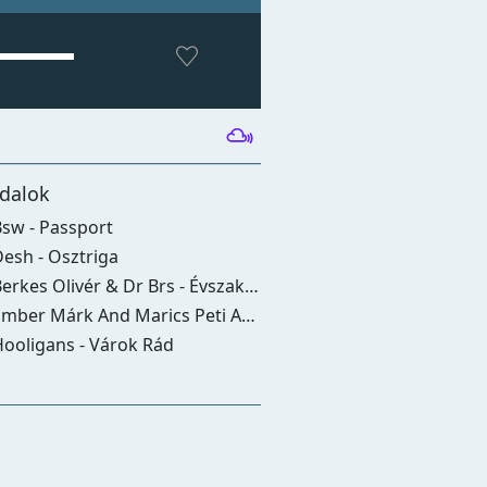
dalok
sw - Passport
esh - Osztriga
erkes Olivér & Dr Brs - Évszakok
r Márk And Marics Peti And Kirády Marcell - Gyere És Szeress (hogyan Tudnék Élni Nélküled)
ooligans - Várok Rád