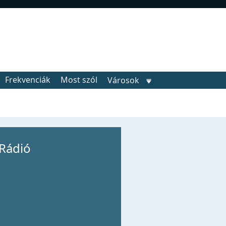
Frekvenciák
Most szól
Városok
Rádió