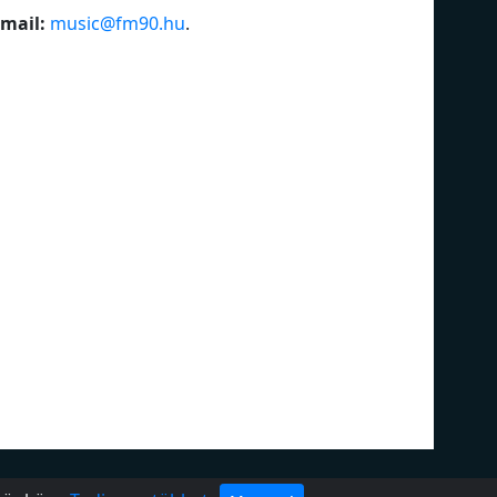
mail:
music@fm90.hu
.
ivacy policy
DMCA