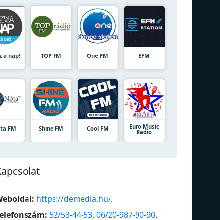
z a nap!
TOP FM
One FM
EFM
Euro Music
ta FM
Shine FM
Cool FM
Radio
Kapcsolat
eboldal:
https://demedia.hu/
.
elefonszám:
52/53-44-53
,
06/20-987-90-90
.