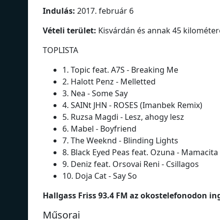
Indulás:
2017. február 6
Vételi terület:
Kisvárdán és annak 45 kilométe
TOPLISTA
1. Topic feat. A7S - Breaking Me
2. Halott Penz - Melletted
3. Nea - Some Say
4. SAINt JHN - ROSES (Imanbek Remix)
5. Ruzsa Magdi - Lesz, ahogy lesz
6. Mabel - Boyfriend
7. The Weeknd - Blinding Lights
8. Black Eyed Peas feat. Ozuna - Mamacita
9. Deniz feat. Orsovai Reni - Csillagos
10. Doja Cat - Say So
Hallgass Friss 93.4 FM az okostelefonodon in
Műsorai