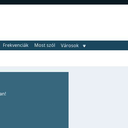
Frekvenciák
Most szól
Városok
an!