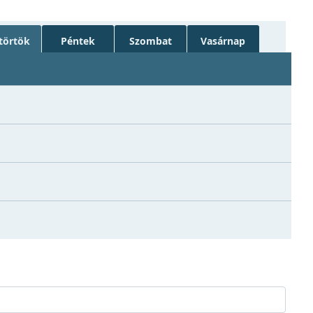
törtök
Péntek
Szombat
Vasárnap