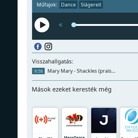
Műfajok:
Dance
Slágereit
Visszahallgatás:
Mary Mary - Shackles (praise You)
9:58
Mások ezeket keresték még
MegaDance