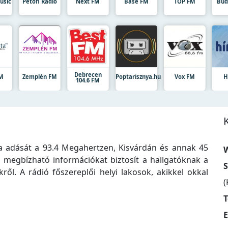
usic
Petőfi Rádió
Next FM
Base FM
TOP FM
Bud
Debrecen
FM
Zemplén FM
Poptarisznya.hu
Vox FM
H
104.6 FM
za adását a 93.4 Megahertzen, Kisvárdán és annak 45
W
 megbízható információkat biztosít a hallgatóknak a
S
kről. A rádió főszereplői helyi lakosok, akikkel okkal
(
T
E