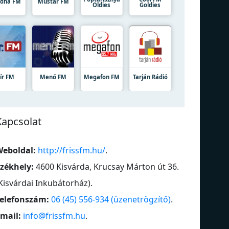
dha FM
Mustar FM
Oldies
Goldies
ír FM
Menő FM
Megafon FM
Tarján Rádió
Kapcsolat
eboldal:
http://frissfm.hu/
.
zékhely:
4600 Kisvárda, Krucsay Márton út 36.
Kisvárdai Inkubátorház)
.
elefonszám:
06 (45) 556-934 (üzenetrögzítő)
.
mail:
info@frissfm.hu
.