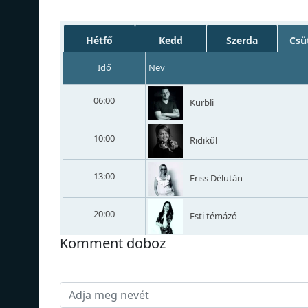
Hétfő
Kedd
Szerda
Csü
Idő
Nev
06:00
Kurbli
10:00
Ridikül
13:00
Friss Délután
20:00
Esti témázó
Komment doboz