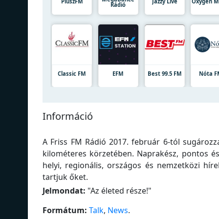
PluszFM
Jazzy Live
Oxygen M
Rádió
Classic FM
EFM
Best 99.5 FM
Nóta 
Információ
A Friss FM Rádió 2017. február 6-tól sugároz
kilométeres körzetében. Naprakész, pontos és
helyi, regionális, országos és nemzetközi híre
tartjuk őket.
Jelmondat:
"
Az életed része!
"
Formátum:
Talk
,
News
.