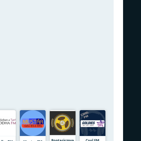
Poptarisznya
Cool FM