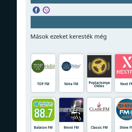
Mások ezeket keresték még
Poptarisznya
TOP FM
Nóta FM
Next 
Oldies
Balaton FM
Menő FM
Classic FM
Shine 