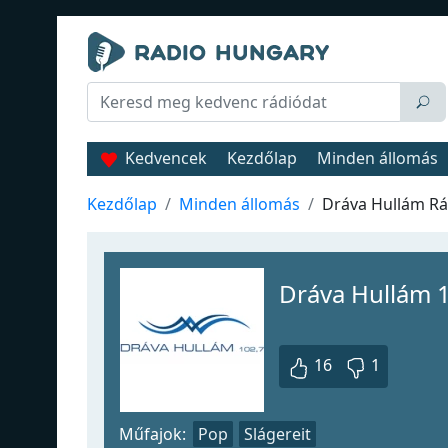
Kedvencek
Kezdőlap
Minden állomás
Kezdőlap
Minden állomás
Dráva Hullám Rá
Dráva Hullám 
16
1
Műfajok:
Pop
Slágereit