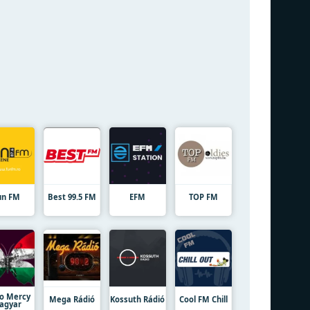
un FM
Best 99.5 FM
EFM
TOP FM
o Mercy
Mega Rádió
Kossuth Rádió
Cool FM Chill
agyar