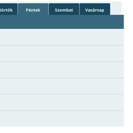
törtök
Péntek
Szombat
Vasárnap