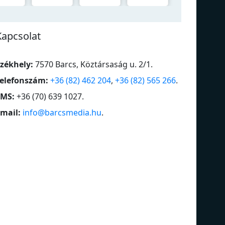
Kapcsolat
zékhely:
7570 Barcs, Köztársaság u. 2/1
.
elefonszám:
+36 (82) 462 204
,
+36 (82) 565 266
.
SMS:
+36 (70) 639 1027
.
mail:
info@barcsmedia.hu
.