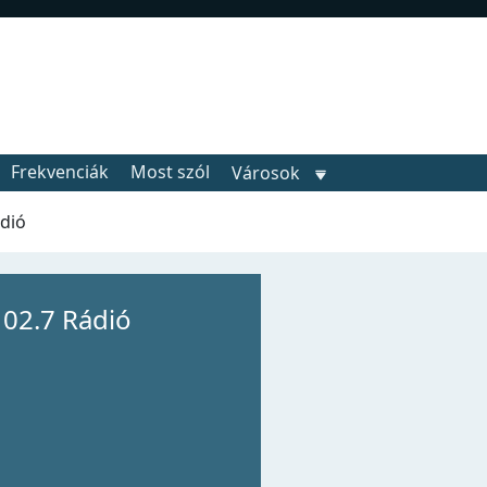
Frekvenciák
Most szól
Városok
dió
102.7 Rádió