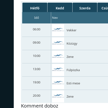
Hétfő
Kedd
Szerda
Csü
Idő
Nev
06:00
Vekker
09:00
Közügy
10:00
Zene
13:00
Fülpiszka
19:00
Esti mese
20:00
Zene
Komment doboz