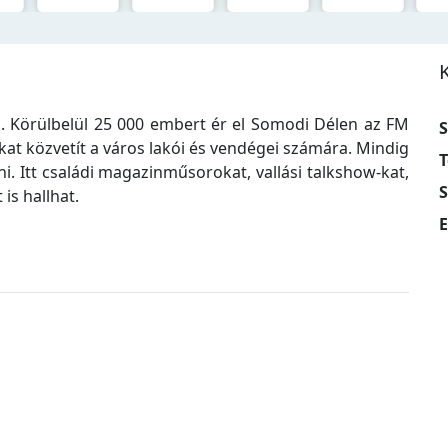
. Körülbelül 25 000 embert ér el Somodi Délen az FM
S
ókat közvetít a város lakói és vendégei számára. Mindig
T
i. Itt családi magazinműsorokat, vallási talkshow-kat,
s hallhat.
E