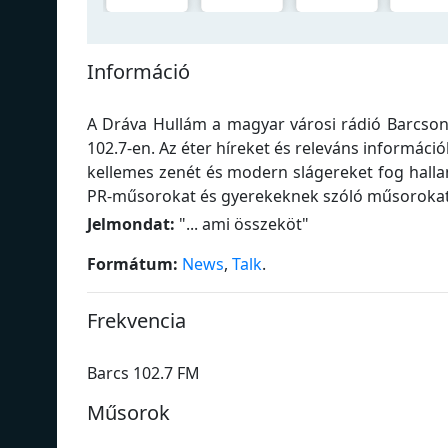
Információ
A Dráva Hullám a magyar városi rádió Barcson
102.7-en. Az éter híreket és releváns informáci
kellemes zenét és modern slágereket fog hallan
PR-műsorokat és gyerekeknek szóló műsorokat i
Jelmondat:
"
... ami összeköt
"
Formátum:
News
,
Talk
.
Frekvencia
Barcs 102.7 FM
Műsorok