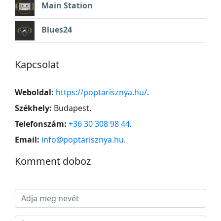
Main Station
Blues24
Kapcsolat
Weboldal:
https://poptarisznya.hu/
.
Székhely:
Budapest
.
Telefonszám:
+36 30 308 98 44
.
Email:
info@poptarisznya.hu
.
Komment doboz