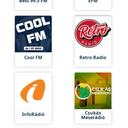
Best 99.5 FM
EFM
Cool FM
Retro Radio
Csukás
InfoRádió
Meserádió