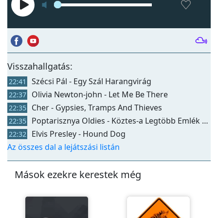
Visszahallgatás:
Szécsi Pál - Egy Szál Harangvirág
22:41
Olivia Newton-john - Let Me Be There
22:37
Cher - Gypsies, Tramps And Thieves
22:35
Poptarisznya Oldies - Köztes-a Legtöbb Emlék 1 151220
22:35
Elvis Presley - Hound Dog
22:32
Az összes dal a lejátszási listán
Mások ezekre kerestek még