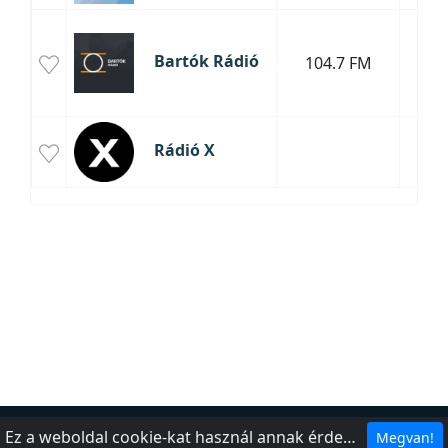
Bartók Rádió
104.7 FM
Rádió X
Ez a weboldal cookie-kat használ annak érdekében, hogy a legjobb élményt nyújthassa webhelyünkön.
Megvan!
Rólunk