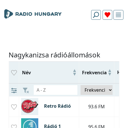
Nagykanizsa rádióállomások
Hívó
Név
Frekvencia
Retro Rádió
93.6 FM
Rádió 1
95.6 FM