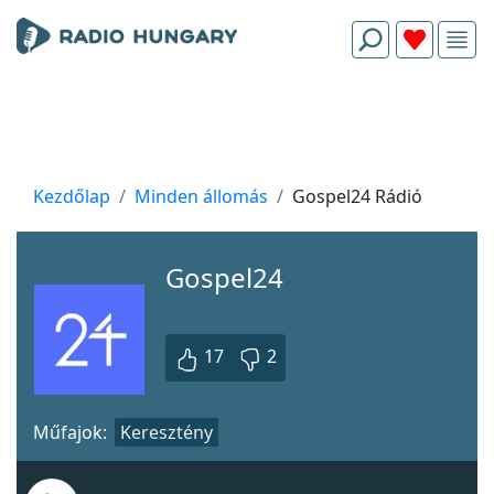
Kezdőlap
Minden állomás
Gospel24 Rádió
Gospel24
17
2
Műfajok:
Keresztény