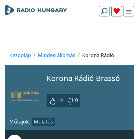
Kezdőlap
Minden állomás
Korona Rádió
Korona Rádió Brassó
14
0
Műfajok:
Mulatós