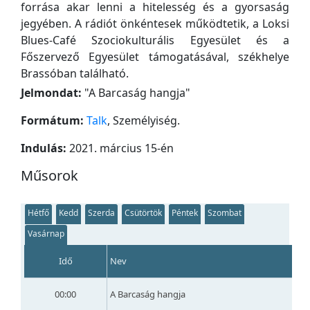
forrása akar lenni a hitelesség és a gyorsaság
jegyében. A rádiót önkéntesek működtetik, a Loksi
Blues-Café Szociokulturális Egyesület és a
Főszervező Egyesület támogatásával, székhelye
Brassóban található.
Jelmondat:
"
A Barcaság hangja
"
Formátum:
Talk
, Személyiség.
Indulás:
2021. március 15-én
Műsorok
Hétfő
Kedd
Szerda
Csütörtök
Péntek
Szombat
Vasárnap
Idő
Nev
00:00
A Barcaság hangja