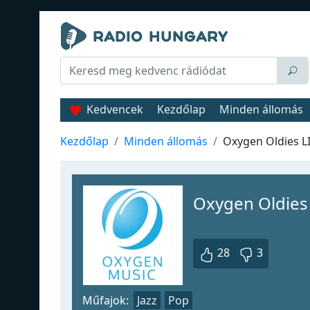
Kedvencek
Kezdőlap
Minden állomás
Kezdőlap
Minden állomás
Oxygen Oldies L
Oxygen Oldies
28
3
Műfajok:
Jazz
Pop