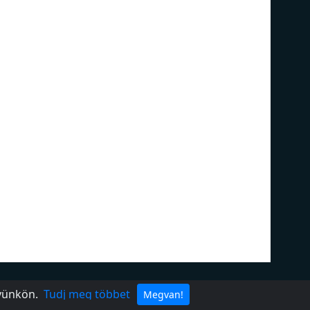
ivacy policy
DMCA
lyünkön.
Tudj meg többet
Megvan!