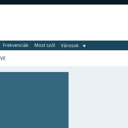
Frekvenciák
Most szól
Városok
IVE