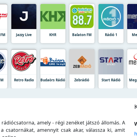
5 FM
Jazzy Live
KHR
Balaton FM
Rádió 1
Me
FM
Retro Radio
Budaörs Rádió
Zebrádió
Start Rádió
Meg
ádiócsatorna, amely - régi zenéket játszó állomás. A
W
a csatornákat, amennyit csak akar, válassza ki, amit
h