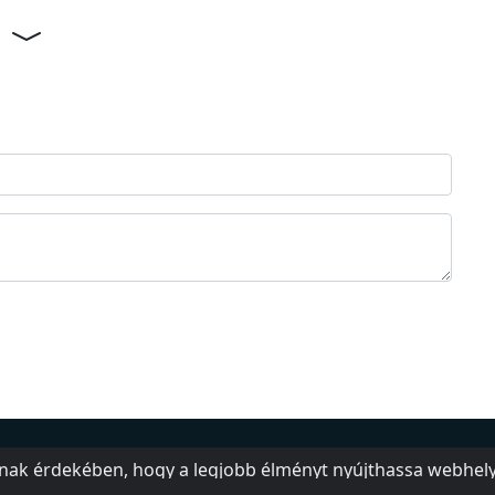
Adjon hozzá egy állomást
Pr
nnak érdekében, hogy a legjobb élményt nyújthassa webhe