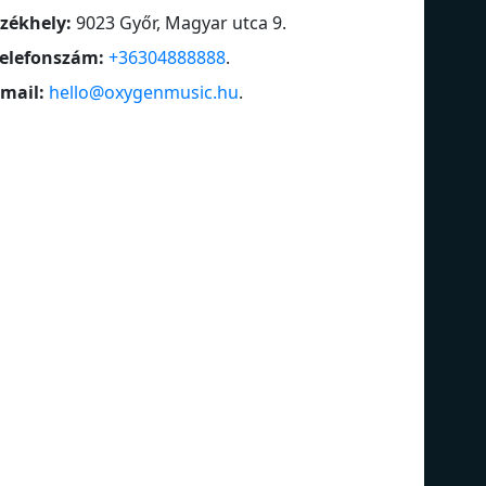
zékhely:
9023 Győr, Magyar utca 9
.
elefonszám:
+36304888888
.
mail:
hello@oxygenmusic.hu
.
Lounge
90'
Love Songs
Bl
Magyar Zene
Cla
Spencer Hill
Oz