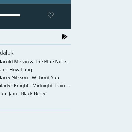
dalok
old Melvin & The Blue Notes - The Love I Lost (feat. Teddy Pendergrass)
ce - How Long
arry Nilsson - Without You
adys Knight - Midnight Train To Georgia
am Jam - Black Betty