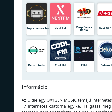
MegaDance
Poptarisznya.hu
Next FM
Best 99.
Rádió
Petőfi Rádió
Cool FM
EFM
Deluxe 
Információ
Az Oldie egy OXYGEN MUSIC témájú internetes r
17 internetes csatorna egyike. Hallgassa meg 