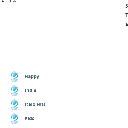
 online.
S
T
E
Happy
Indie
Italo Hits
Kids