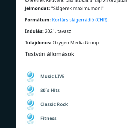
szeretne. Kedvenc találatokat a nap 24 órájában
Jelmondat:
"
Slágerek maximumon!
"
Formátum:
Kortárs slágerrádió (CHR)
.
Indulás:
2021. tavasz
Tulajdonos:
Oxygen Media Group
Testvéri állomások
Music LIVE
80`s Hits
Classic Rock
Fitness