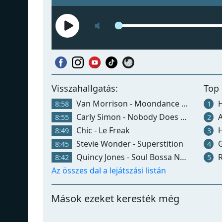
Visszahallgatás:
Top 
Van Morrison - Moondance (2013 Remaster)
Har
8:58
1
Carly Simon - Nobody Does It Better
A
8:55
2
Chic - Le Freak
H
8:49
3
Stevie Wonder - Superstition
Gl
8:45
4
Quincy Jones - Soul Bossa Nova
R
8:42
5
Az összes dal a lejátszási listán
Mások ezeket keresték még