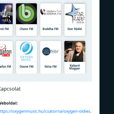
nő FM
Chaos FM
Buddha FM
Star Rádió
Kabaré
afon FM
Ozone FM
Nóta FM
Magyar
Kapcsolat
eboldal:
ttps://oxygenmusic.hu/csatorna/oxygen-oldies
.