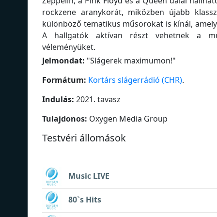
Zeppelin, a Pink Floyd és a Queen dalai hallható
rockzene aranykorát, miközben újabb klassz
különböző tematikus műsorokat is kínál, amely
A hallgatók aktívan részt vehetnek a m
véleményüket.
Jelmondat:
"
Slágerek maximumon!
"
Formátum:
Kortárs slágerrádió (CHR)
.
Indulás:
2021. tavasz
Tulajdonos:
Oxygen Media Group
Testvéri állomások
Music LIVE
80`s Hits