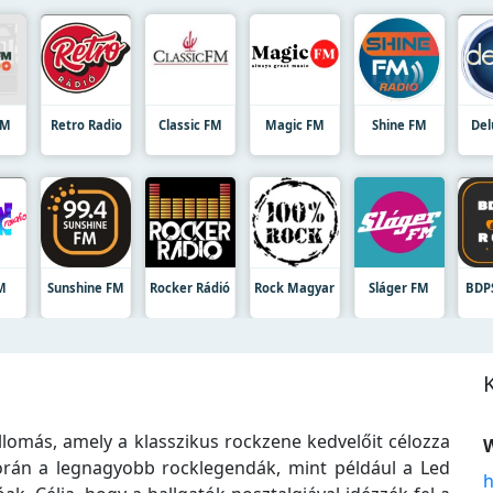
FM
Retro Radio
Classic FM
Magic FM
Shine FM
Del
M
Sunshine FM
Rocker Rádió
Rock Magyar
Sláger FM
BDP
llomás, amely a klasszikus rockzene kedvelőit célozza
W
orán a legnagyobb rocklegendák, mint például a Led
h