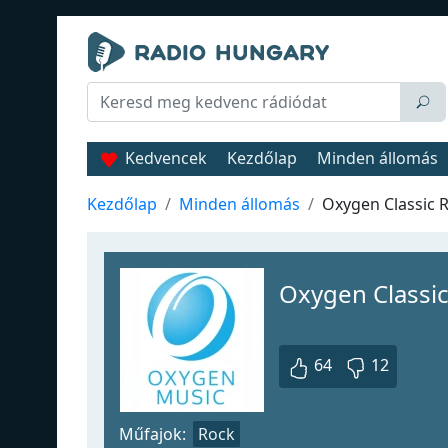
Kedvencek
Kezdőlap
Minden állomás
Kezdőlap
Minden állomás
Oxygen Classic 
Oxygen Classi
64
12
Műfajok:
Rock