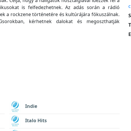
ak. Célja, hogy a hallgatók nosztalgiával idézzék fel a
c
ikusokat is felfedezhetnek. Az adás során a rádió
ek a rockzene történetére és kultúrájára fókuszálnak.
S
űsorokban, kérhetnek dalokat és megoszthatják
T
E
Indie
Italo Hits