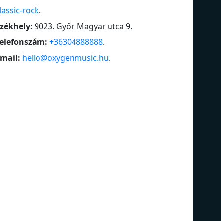
lassic-rock
.
zékhely:
9023. Győr, Magyar utca 9
.
elefonszám:
+36304888888
.
mail:
hello@oxygenmusic.hu
.
Love Songs
90'
Magyar Zene
Bl