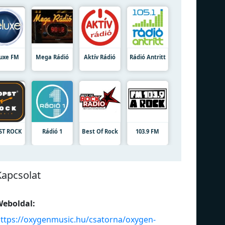
uxe FM
Mega Rádió
Aktív Rádió
Rádió Antritt
ST ROCK
Rádió 1
Best Of Rock
103.9 FM
Kapcsolat
eboldal:
ttps://oxygenmusic.hu/csatorna/oxygen-