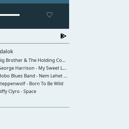
dalok
g Brother & The Holding Company - Piece Of My Heart
eorge Harrison - My Sweet Lord
obo Blues Band - Nem Lehet Ket Hazad
teppenwolf - Born To Be Wild
iffy Clyro - Space