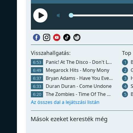
Visszahallgatás:
Top 
Panic! At The Disco - Don't Let The Light Go Out
Bi
6:53
1
Megarock Hits - Mony Mony
G
6:49
2
Bryan Adams - Have You Ever Really Loved A Woman?
H
6:37
3
Duran Duran - Come Undone
S
6:33
4
The Zombies - Time Of The Season
B
6:20
5
Az összes dal a lejátszási listán
Mások ezeket keresték még