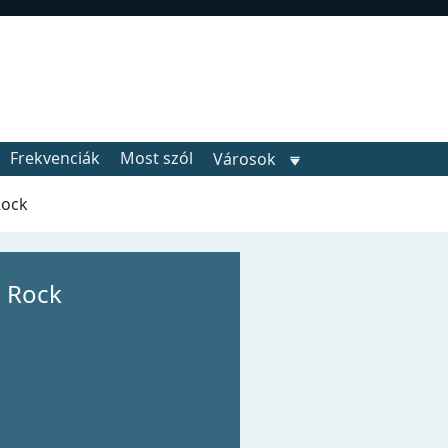
Frekvenciák
Most szól
Városok
Rock
c Rock