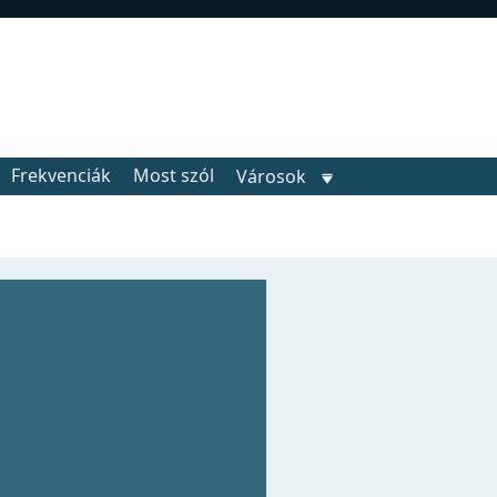
Frekvenciák
Most szól
Városok