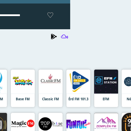
FM
Base FM
Classic FM
Érd FM 101.3
EFM
Nó