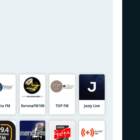
ta FM
KoronaFM100
TOP FM
Jazzy Live