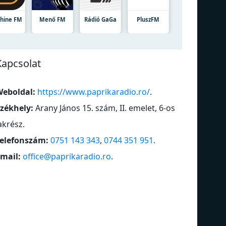
hine FM
Menő FM
Rádió GaGa
PluszFM
Kapcsolat
eboldal:
https://www.paprikaradio.ro/
.
zékhely:
Arany János 15. szám, II. emelet, 6-os
akrész
.
elefonszám:
0751 143 343
,
0744 351 951
.
mail:
office@paprikaradio.ro
.