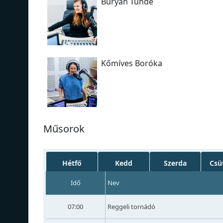
Buryán Tünde
Kőmíves Boróka
Műsorok
Hétfő
Kedd
Szerda
Csü
Idő
Nev
07:00
Reggeli tornádó