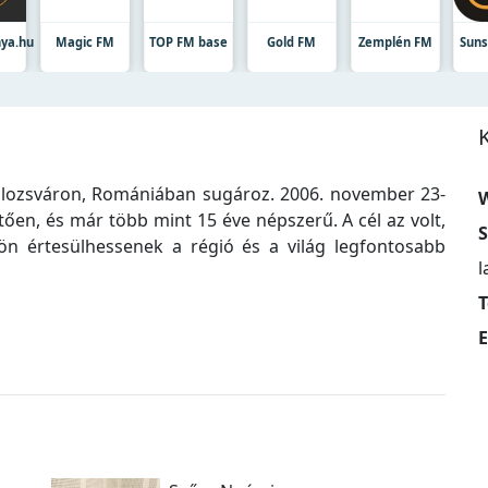
nya.hu
Magic FM
TOP FM base
Gold FM
Zemplén FM
Suns
olozsváron, Romániában sugároz. 2006. november 23-
W
tően, és már több mint 15 éve népszerű. A cél az volt,
S
n értesülhessenek a régió és a világ legfontosabb
l
T
E