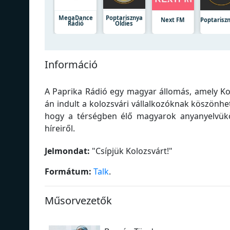
MegaDance
Poptarisznya
Next FM
Poptarisz
Rádió
Oldies
Információ
A Paprika Rádió egy magyar állomás, amely K
án indult a kolozsvári vállalkozóknak köszönhe
hogy a térségben élő magyarok anyanyelvükö
híreiről.
Jelmondat:
"
Csípjük Kolozsvárt!
"
Formátum:
Talk
.
Műsorvezetők