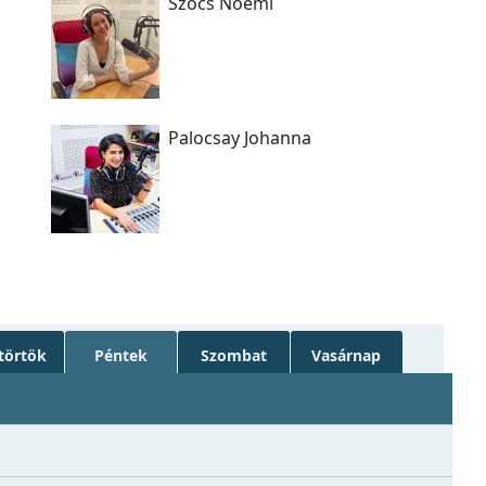
Szőcs Noémi
Palocsay Johanna
törtök
Péntek
Szombat
Vasárnap