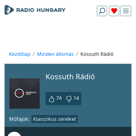
Kezdőlap
Minden állomás
Kossuth Rádió
Kossuth Rádió
74
14
Műfajok:
Klasszikus zenéket