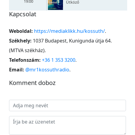
19:00
Ütköző
Kapcsolat
Weboldal:
https://mediaklikk.hu/kossuth/
.
Székhely:
1037 Budapest, Kunigunda útja 64.
(MTVA székház)
.
Telefonszám:
+36 1 353 3200
.
Email:
@mr1kossuthradio
.
Komment doboz