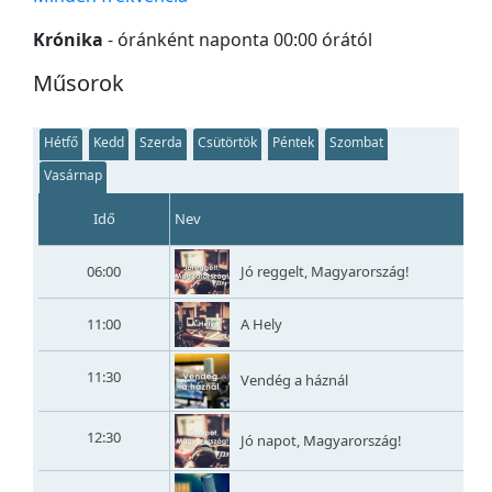
Krónika
- óránként naponta 00:00 órától
Műsorok
Hétfő
Kedd
Szerda
Csütörtök
Péntek
Szombat
Vasárnap
Idő
Nev
06:00
Jó reggelt, Magyarország!
11:00
A Hely
11:30
Vendég a háznál
12:30
Jó napot, Magyarország!