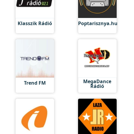
Klasszik Rádió
Poptarisznya.hu
MegaDance
Trend FM
Rádió