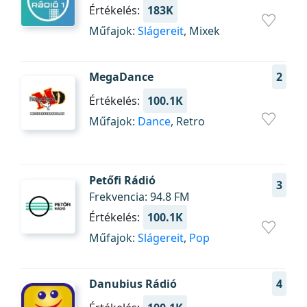
Értékelés:
183K
Műfajok:
Slágereit
, Mixek
MegaDance
2
Értékelés:
100.1K
Műfajok:
Dance
, Retro
Petőfi Rádió
3
Frekvencia: 94.8 FM
Értékelés:
100.1K
Műfajok:
Slágereit
,
Pop
Danubius Rádió
4