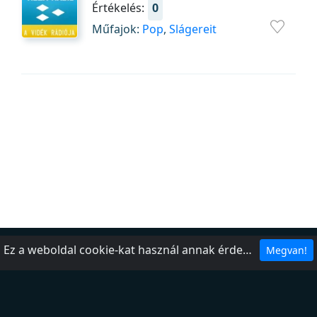
Értékelés:
0
Műfajok:
Pop
,
Slágereit
Ez a weboldal cookie-kat használ annak érdekében, hogy a legjobb élményt nyújthassa webhelyünkön.
Megvan!
Rólunk
Kapcsolat
Adjon hozzá egy állomást