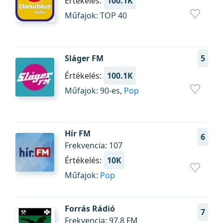
Értékelés:
100.1K
Műfajok: TOP 40
Sláger FM
5
Értékelés:
100.1K
Műfajok: 90-es,
Pop
Hír FM
6
Frekvencia: 107
Értékelés:
10K
Műfajok:
Pop
Forrás Rádió
7
Frekvencia: 97.8 FM