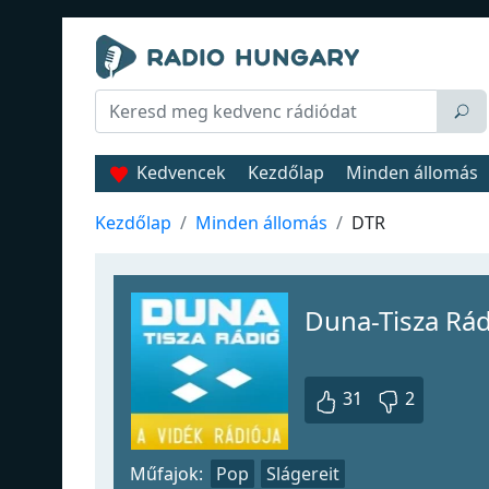
Kedvencek
Kezdőlap
Minden állomás
Kezdőlap
Minden állomás
DTR
Duna-Tisza Rád
31
2
Műfajok:
Pop
Slágereit