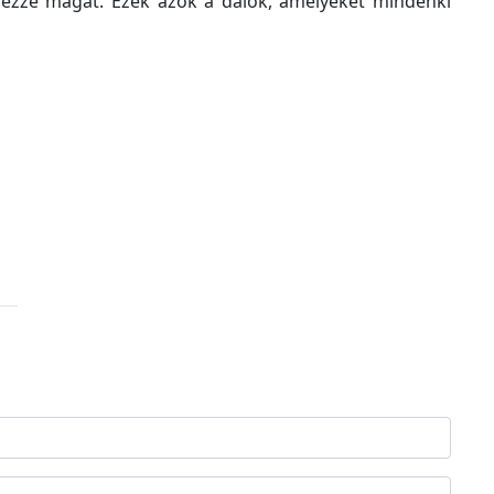
érezze magát. Ezek azok a dalok, amelyeket mindenki