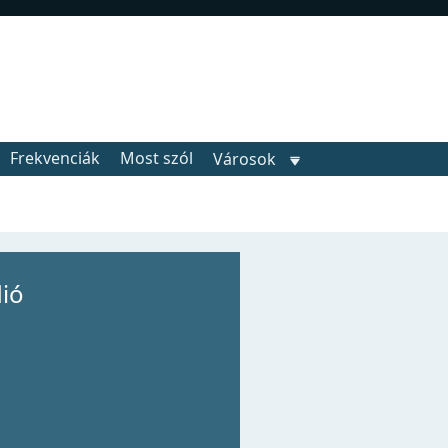
Frekvenciák
Most szól
Városok
ió