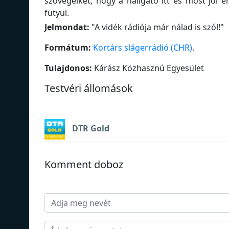
szövegeiket, hogy a hallgató itt és most jól 
fütyül.
Jelmondat:
"
A vidék rádiója már nálad is szól!
"
Formátum:
Kortárs slágerrádió (CHR)
.
Tulajdonos:
Kárász Közhasznú Egyesület
Testvéri állomások
DTR Gold
Komment doboz