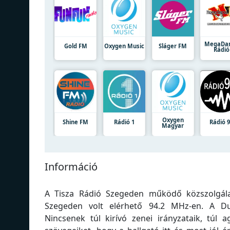
MegaDa
Gold FM
Oxygen Music
Sláger FM
Rádió
Oxygen
Shine FM
Rádió 1
Rádió 
Magyar
Információ
A Tisza Rádió Szegeden működő közszolgálat
Szegeden volt elérhető 94.2 MHz-en. A Du
Nincsenek túl kirívó zenei irányzataik, túl 