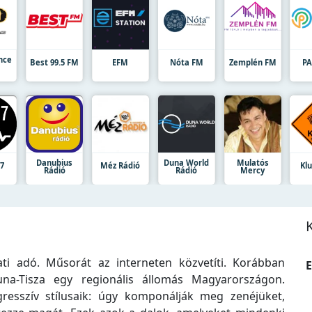
nce
Best 99.5 FM
EFM
Nóta FM
Zemplén FM
PA
Danubius
Duna World
Mulatós
97
Méz Rádió
Kl
Rádió
Rádió
Mercy
i adó. Műsorát az interneten közvetíti. Korábban
E
na-Tisza egy regionális állomás Magyarországon.
agresszív stílusaik: úgy komponálják meg zenéjüket,