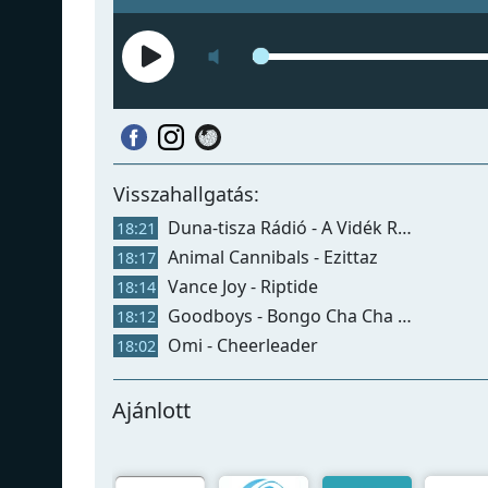
Visszahallgatás:
Duna-tisza Rádió - A Vidék Rádiója 09
18:21
Animal Cannibals - Ezittaz
18:17
Vance Joy - Riptide
18:14
Goodboys - Bongo Cha Cha Cha
18:12
Omi - Cheerleader
18:02
Ajánlott