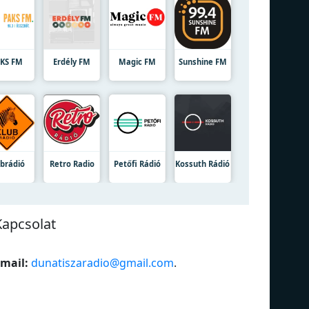
KS FM
Erdély FM
Magic FM
Sunshine FM
ubrádió
Retro Radio
Petőfi Rádió
Kossuth Rádió
Kapcsolat
mail:
dunatiszaradio@gmail.com
.