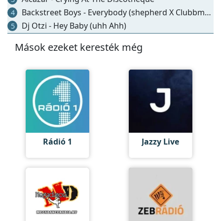
Backstreet Boys - Everybody (shepherd X Clubbmaster Rmx)
4
Dj Otzi - Hey Baby (uhh Ahh)
5
Mások ezeket keresték még
Rádió 1
Jazzy Live