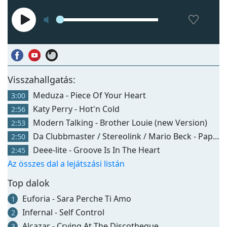
Visszahallgatás:
Meduza - Piece Of Your Heart
3:00
Katy Perry - Hot'n Cold
2:56
Modern Talking - Brother Louie (new Version)
2:53
Da Clubbmaster / Stereolink / Mario Beck - Papa Was A Rollin Stone
2:50
Deee-lite - Groove Is In The Heart
2:45
Az összes dal a lejátszási listán
Top dalok
Euforia - Sara Perche Ti Amo
1
Infernal - Self Control
2
Alcazar - Crying At The Discotheque
3