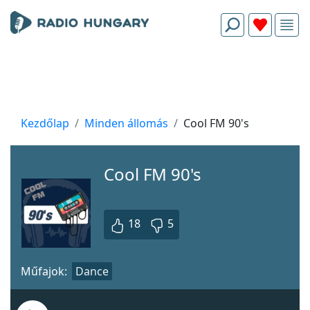
Kezdőlap
Minden állomás
Cool FM 90's
Cool FM 90's
18
5
Műfajok:
Dance