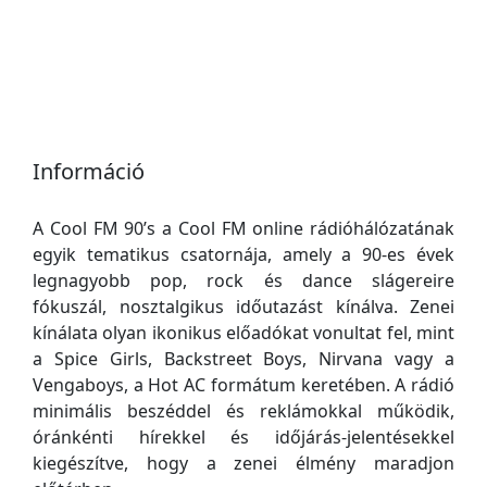
Információ
A Cool FM 90’s a Cool FM online rádióhálózatának
egyik tematikus csatornája, amely a 90-es évek
legnagyobb pop, rock és dance slágereire
fókuszál, nosztalgikus időutazást kínálva. Zenei
kínálata olyan ikonikus előadókat vonultat fel, mint
a Spice Girls, Backstreet Boys, Nirvana vagy a
Vengaboys, a Hot AC formátum keretében. A rádió
minimális beszéddel és reklámokkal működik,
óránkénti hírekkel és időjárás-jelentésekkel
kiegészítve, hogy a zenei élmény maradjon