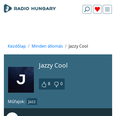
Kezdőlap
Minden állomás
Jazzy Cool
Jazzy Cool
8
0
Műfajok:
Jazz