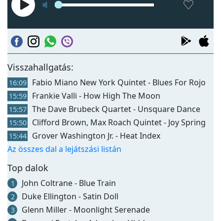
Visszahallgatás:
Fabio Miano New York Quintet - Blues For Rojo
16:09
Frankie Valli - How High The Moon
15:59
The Dave Brubeck Quartet - Unsquare Dance
15:57
Clifford Brown, Max Roach Quintet - Joy Spring
15:50
Grover Washington Jr. - Heat Index
15:44
Az összes dal a lejátszási listán
Top dalok
John Coltrane - Blue Train
1
Duke Ellington - Satin Doll
2
Glenn Miller - Moonlight Serenade
3