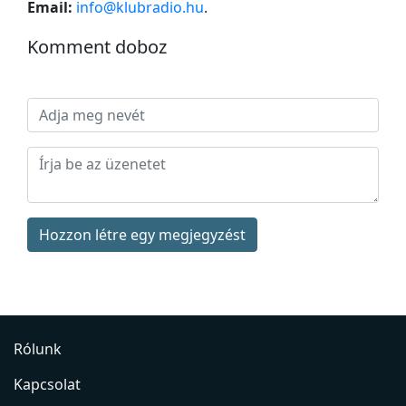
Email:
info@klubradio.hu
.
Komment doboz
Hozzon létre egy megjegyzést
Rólunk
Kapcsolat