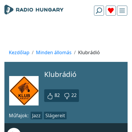
Kezdőlap
Minden állomás
Klubrádió
Klubrádió
82
22
Műfajok:
Jazz
Slágereit