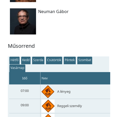
Neuman Gábor
Műsorrend
Hétfő
Kedd
Szerda
Csütörtök
Péntek
Szombat
Vasárnap
Idő
Nev
07:00
A lényeg
09:00
Reggeli személy