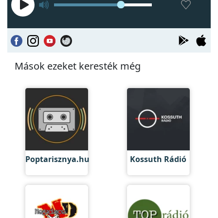
Mások ezeket keresték még
Poptarisznya.hu
Kossuth Rádió