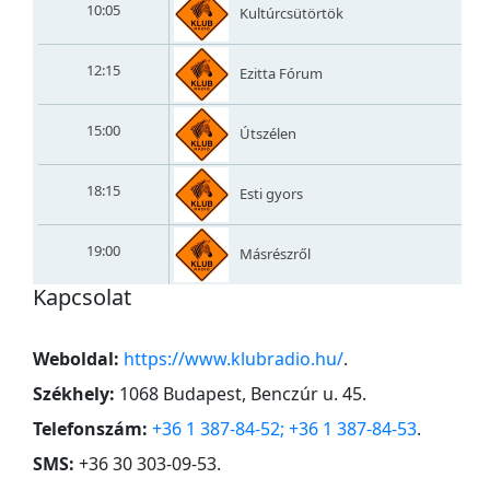
10:05
Kultúrcsütörtök
12:15
Ezitta Fórum
15:00
Útszélen
18:15
Esti gyors
19:00
Másrészről
Kapcsolat
Weboldal:
https://www.klubradio.hu/
.
Székhely:
1068 Budapest, Benczúr u. 45
.
Telefonszám:
+36 1 387-84-52; +36 1 387-84-53
.
SMS:
+36 30 303-09-53
.