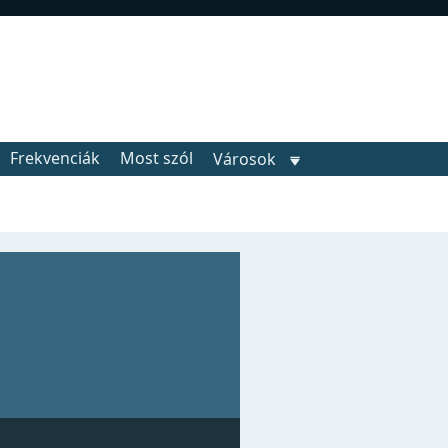
Frekvenciák
Most szól
Városok