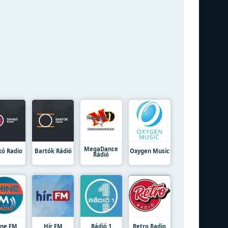
MegaDance
ó Radio
Bartók Rádió
Oxygen Music
Rádió
ine FM
Hír FM
Rádió 1
Retro Radio