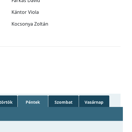
Farkas Dávid
Kántor Viola
Kocsonya Zoltán
törtök
Péntek
Szombat
Vasárnap