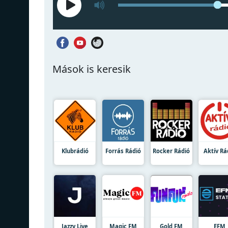
Mások is keresik
Klubrádió
Forrás Rádió
Rocker Rádió
Aktív Rá
Jazzy Live
Magic FM
Gold FM
EFM