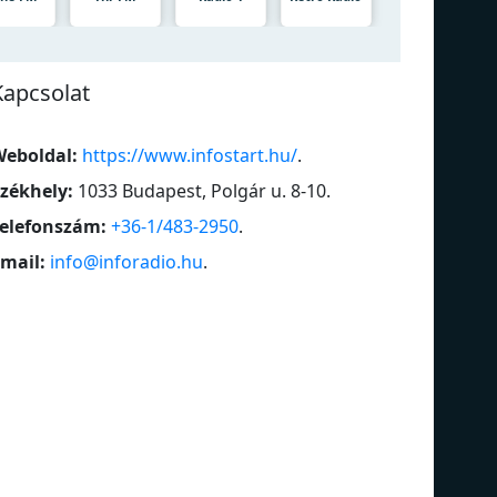
Kapcsolat
eboldal:
https://www.infostart.hu/
.
zékhely:
1033 Budapest, Polgár u. 8-10
.
elefonszám:
+36-1/483-2950
.
mail:
info@inforadio.hu
.