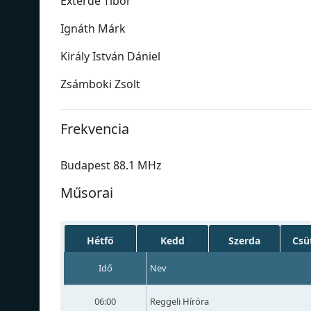
Exterde Tibor
Ignáth Márk
Király István Dániel
Zsámboki Zsolt
Frekvencia
Budapest 88.1 MHz
Műsorai
Hétfő
Kedd
Szerda
Csü
Idő
Nev
06:00
Reggeli Híróra