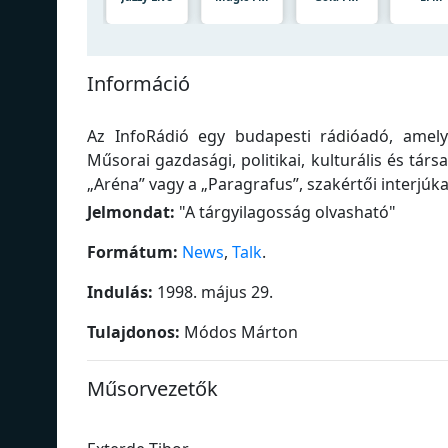
Információ
Az InfoRádió egy budapesti rádióadó, amely 
Műsorai gazdasági, politikai, kulturális és tár
„Aréna” vagy a „Paragrafus”, szakértői interjúk
Jelmondat:
"
A tárgyilagosság olvasható
"
Formátum:
News
,
Talk
.
Indulás:
1998. május 29.
Tulajdonos:
Módos Márton
Műsorvezetők