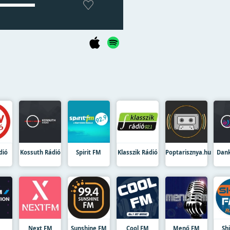
dió
Kossuth Rádió
Spirit FM
Klasszik Rádió
Poptarisznya.hu
Dank
Next FM
Sunshine FM
Cool FM
Menő FM
Sh