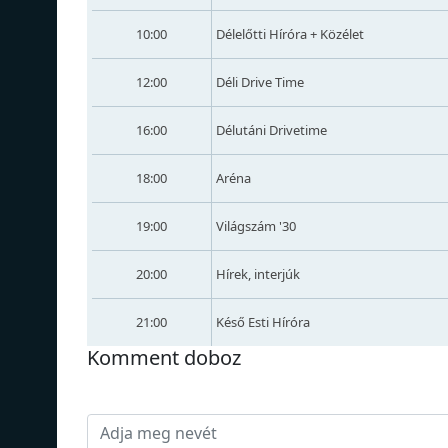
10:00
Délelőtti Híróra + Közélet
12:00
Déli Drive Time
16:00
Délutáni Drivetime
18:00
Aréna
19:00
Világszám '30
20:00
Hírek, interjúk
21:00
Késő Esti Híróra
Komment doboz