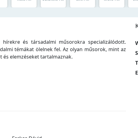
hírekre és társadalmi műsorokra specializálódott.
W
sadalmi témákat ölelnek fel. Az olyan műsorok, mint az
S
at és elemzéseket tartalmaznak.
T
E