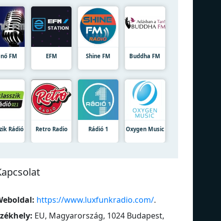
nő FM
EFM
Shine FM
Buddha FM
zik Rádió
Retro Radio
Rádió 1
Oxygen Music
Kapcsolat
eboldal:
https://www.luxfunkradio.com/
.
zékhely:
EU, Magyarország, 1024 Budapest,