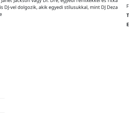
 Janet Jackson vagy Dr. Dre, egyedi remixekkel és ritka
F
s DJ-vel dolgozik, akik egyedi stílusukkal, mint DJ Deza
e
T
E