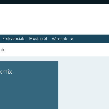
Frekvenciák
Most szól
Városok
mix
kmix