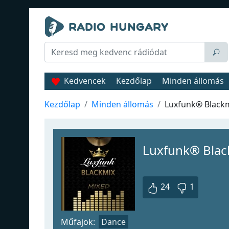
Kedvencek
Kezdőlap
Minden állomás
Kezdőlap
Minden állomás
Luxfunk® Black
Luxfunk® Blac
24
1
Műfajok:
Dance