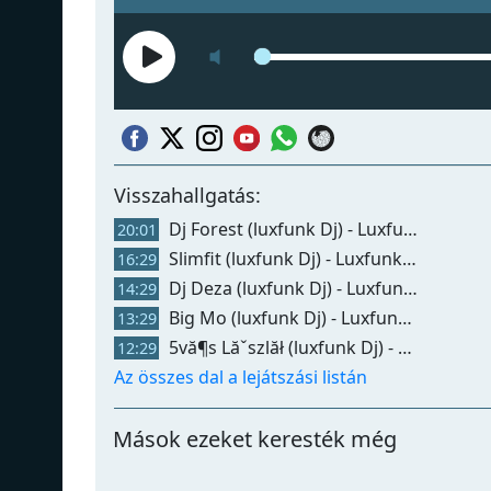
Visszahallgatás:
Dj Forest (luxfunk Dj) - Luxfunk Blackmix 260131
20:01
Slimfit (luxfunk Dj) - Luxfunk Blackmix 250829 (george Clinton Mix)
16:29
Dj Deza (luxfunk Dj) - Luxfunk Blackmix 260228
14:29
Big Mo (luxfunk Dj) - Luxfunk Blackmix 260320
13:29
5vă¶s Lăˇszlăł (luxfunk Dj) - Luxfunk Blackmix 260306
12:29
Az összes dal a lejátszási listán
Mások ezeket keresték még