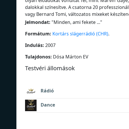
olyan előadókat vonultat fel, mint Marvin Gaye,
dalokkal színesítve. A csatorna 20 professzionáli
vagy Bernard Tomi, változatos mixeket készíten
Jelmondat:
"
Minden, ami fekete ...
"
Formátum:
Kortárs slágerrádió (CHR)
.
Indulás:
2007
Tulajdonos:
Dósa Márton EV
Testvéri állomások
Rádió
Dance