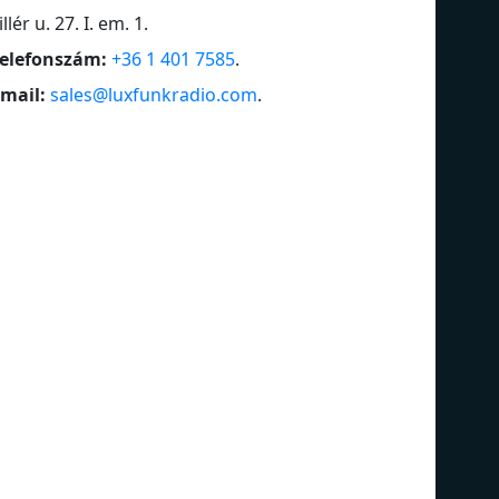
illér u. 27. I. em. 1
.
elefonszám:
+36 1 401 7585
.
mail:
sales@luxfunkradio.com
.