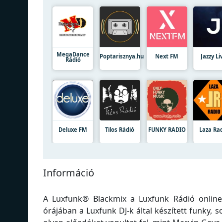
MegaDance
Poptarisznya.hu
Next FM
Jazzy Li
Rádió
Deluxe FM
Tilos Rádió
FUNKY RADIO
Laza Ra
Információ
A Luxfunk® Blackmix a Luxfunk Rádió online
órájában a Luxfunk DJ-k által készített funky, 