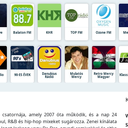
ve
Balaton FM
KHR
TOP FM
Ozone FM
Me
Danubius
Mulatós
Retro Mercy
dio
90-ES ÉVEK
Klass
Rádió
Mercy
Magyar
 csatornája, amely 2007 óta működik, és a nap 24
W
soul, R&B és hip-hop mixeket sugározza. Zenei kínálata
S