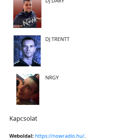
DJ DÁRY
DJ TRENTT
NRGY
Kapcsolat
Weboldal:
https://nowradio.hu/
.