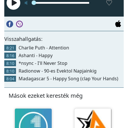
Visszahallgatás:
Charlie Puth - Attention
8:21
Ashanti - Happy
8:16
*nsync - I'll Never Stop
8:10
Radionow - 90-es Evektol Napjainkig
8:10
Madagascar 5 - Happy Song (clap Your Hands)
8:04
Mások ezeket keresték még