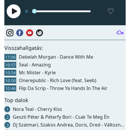
Visszahallgatás:
Debelah Morgan - Dance With Me
11:06
Seal - Amazing
10:57
Mr. Mister - Kyrie
10:54
Onerepublic - Rich Love (feat. Seeb)
10:50
Flip Da Scrip - Throw Ya Hands In The Air
10:46
Top dalok
Nora Teal - Cherry Kiss
1
Geszti Péter & Péterfy Bori - Csak Te Meg Én
2
Dj Szatmari, Szakos Andrea, Doris, Dred - Változnak Az Idők
3