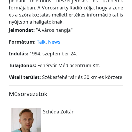
például telefonos beszélgetések és üzenetek
formájában. A Vörösmarty Rádió célja, hogy a zene
és a szórakoztatás mellett értékes információkat is
nyújtson a hallgatóknak.
Jelmondat:
"
A város hangja
"
Formátum:
Talk
,
News
.
Indulás:
1994. szeptember 24.
Tulajdonos:
Fehérvár Médiacentrum Kft.
Vételi terület:
Székesfehérvár és 30 km-es körzete
Műsorvezetők
Schéda Zoltán