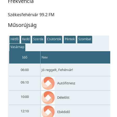
Frekvencia
Székesfehérvár 99.2 FM
Műsorújság
Hétfő
Kedd
Szerda
Csütörtök
Péntek
Szombat
Vasárnap
Idő
Nev
06:00
Jó reggelt, Fehérvár!
09.10
Autófitnesz
10:00
Délelőtt
12:10
Ebédidő