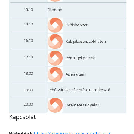
13.10
Illemtan
14.10
Krízishelyzet
16.10
Kék jelzésen, zöld úton
17.10
Pénzügyi percek
18.00
Az én utam
19:00
Fehérvári beszélgetések Szerkesztő
20.00
Internetes ügyeink
Kapcsolat
Weboldal:
https://www.vorosmartyradio.hu/
.