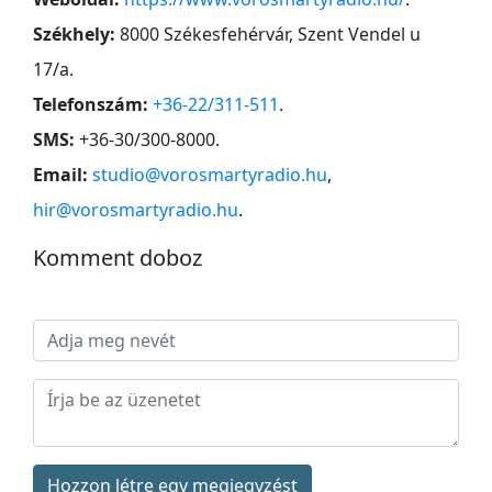
Székhely:
8000 Székesfehérvár, Szent Vendel u
17/a
.
Telefonszám:
+36-22/311-511
.
SMS:
+36-30/300-8000
.
Email:
studio@vorosmartyradio.hu
,
hir@vorosmartyradio.hu
.
Komment doboz
Hozzon létre egy megjegyzést