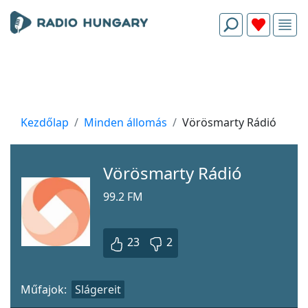
Kezdőlap
Minden állomás
Vörösmarty Rádió
Vörösmarty Rádió
99.2 FM
23
2
Műfajok:
Slágereit