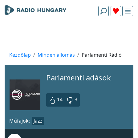
Kezdőlap
Minden állomás
Parlamenti Rádió
Parlamenti adások
14
3
Műfajok:
Jazz