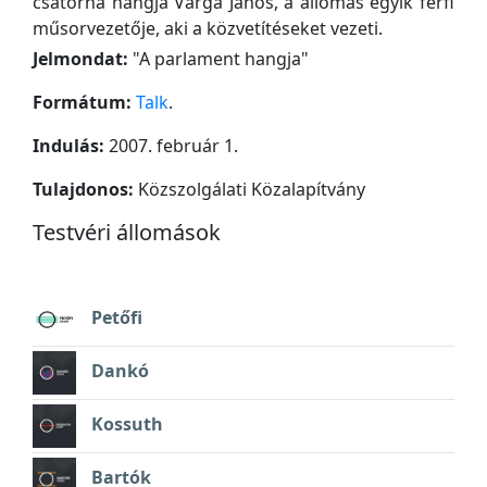
csatorna hangja Varga János, a állomás egyik férfi
műsorvezetője, aki a közvetítéseket vezeti.
Jelmondat:
"
A parlament hangja
"
Formátum:
Talk
.
Indulás:
2007. február 1.
Tulajdonos:
Közszolgálati Közalapítvány
Testvéri állomások
Petőfi
Dankó
Kossuth
Bartók