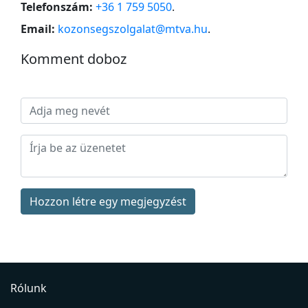
Telefonszám:
+36 1 759 5050
.
Email:
kozonsegszolgalat@mtva.hu
.
Komment doboz
Hozzon létre egy megjegyzést
Rólunk