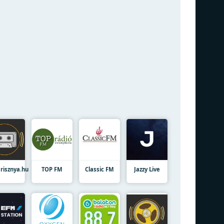
risznya.hu
TOP FM
Classic FM
Jazzy Live