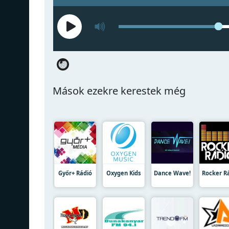
Mások ezekre kerestek még
Győr+ Rádió
Oxygen Kids
Dance Wave!
Rocker R