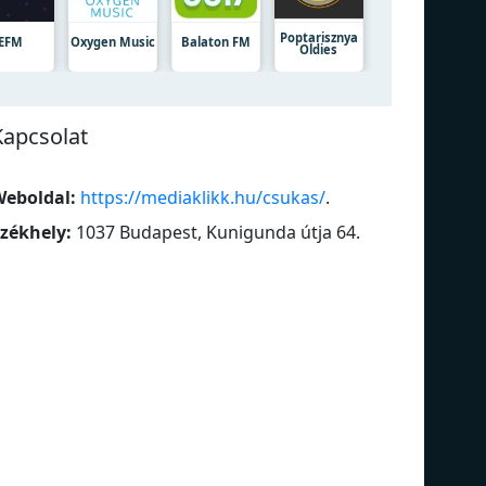
Poptarisznya
EFM
Oxygen Music
Balaton FM
Oldies
Kapcsolat
eboldal:
https://mediaklikk.hu/csukas/
.
zékhely:
1037 Budapest, Kunigunda útja 64
.