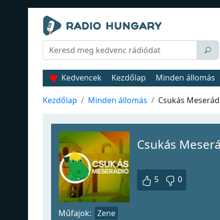
Kedvencek
Kezdőlap
Minden állomás
Kezdőlap
Minden állomás
Csukás Meserád
Csukás Meserá
5
0
Műfajok:
Zene