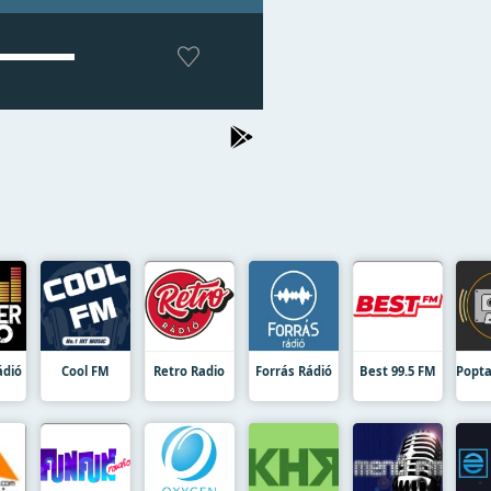
ádió
Cool FM
Retro Radio
Forrás Rádió
Best 99.5 FM
Popta