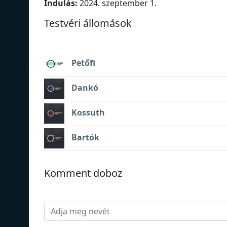
Indulás:
2024. szeptember 1.
Testvéri állomások
Petőfi
Dankó
Kossuth
Bartók
Komment doboz