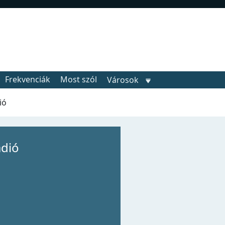
Frekvenciák
Most szól
Városok
ió
dió