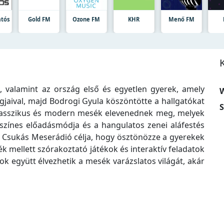
atós
Gold FM
Ozone FM
KHR
Menő FM
 valamint az ország első és egyetlen gyerek, amely
W
gjaival, majd Bodrogi Gyula köszöntötte a hallgatókat
S
lasszikus és modern mesék elevenednek meg, melyek
színes előadásmódja és a hangulatos zenei aláfestés
 Csukás Meserádió célja, hogy ösztönözze a gyerekek
ék mellett szórakoztató játékok és interaktív feladatok
ádok együtt élvezhetik a mesék varázslatos világát, akár