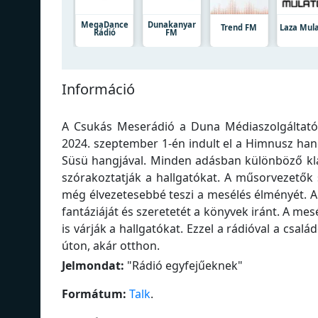
MegaDance
Dunakanyar
Trend FM
Laza Mul
Rádió
FM
Információ
A Csukás Meserádió a Duna Médiaszolgáltató,
2024. szeptember 1-én indult el a Himnusz han
Süsü hangjával. Minden adásban különböző k
szórakoztatják a hallgatókat. A műsorvezetők 
még élvezetesebbé teszi a mesélés élményét. A
fantáziáját és szeretetét a könyvek iránt. A mes
is várják a hallgatókat. Ezzel a rádióval a csal
úton, akár otthon.
Jelmondat:
"
Rádió egyfejűeknek
"
Formátum:
Talk
.