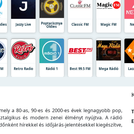
Poptarisznya
dies
Jazzy Live
Classic FM
Magic FM
Ne
Oldies
FM
Retro Radio
Rádió 1
Best 99.5 FM
Mega Rádió
Laz
mely a 80-as, 90-es és 2000-es évek legnagyobb pop,
T
sztalgikus és modern zenei élményt nyújtva. A rádió
E
őnként hírekkel és időjárás-jelentésekkel kiegészítve,