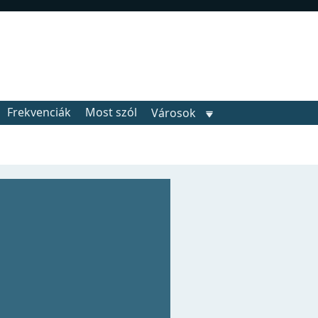
Frekvenciák
Most szól
Városok