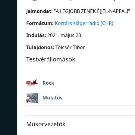
Jelmondat:
"
A LEGJOBB ZENÉK ÉJJEL-NAPPAL!
"
Formátum:
Kortárs slágerrádió (CHR)
.
Indulás:
2021. május 23
Tulajdonos:
Tölcsér Tibor
Testvérállomások
Rock
Mulatós
Műsorvezetők