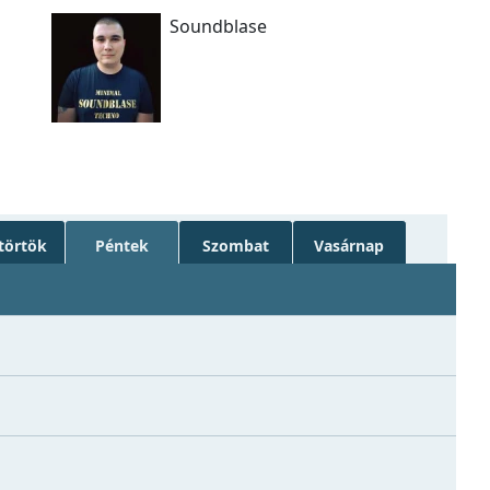
Soundblase
törtök
Péntek
Szombat
Vasárnap