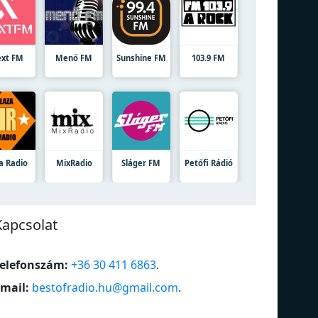
xt FM
Menő FM
Sunshine FM
103.9 FM
a Radio
MixRadio
Sláger FM
Petőfi Rádió
Kapcsolat
elefonszám:
+36 30 411 6863
.
mail:
bestofradio.hu@gmail.com
.