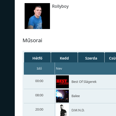
Rollyboy
Műsorai
Hétfő
Kedd
Szerda
Csü
Idő
Nev
00:00
Best Of Slágerek
08:00
Balee
20:00
D.M.N.D.