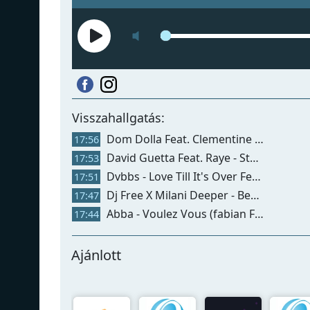
Visszahallgatás:
Dom Dolla Feat. Clementine Douglas - Miracle Maker
17:56
David Guetta Feat. Raye - Stay (don't Go Away)
17:53
Dvbbs - Love Till It's Over Feat. Mkla
17:51
Dj Free X Milani Deeper - Besame Mucho
17:47
Abba - Voulez Vous (fabian Farell Remix)
17:44
Ajánlott