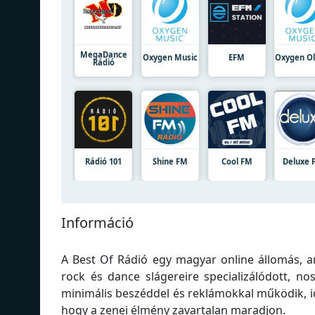
MegaDance
Oxygen Music
EFM
Oxygen Ol
Rádió
Rádió 101
Shine FM
Cool FM
Deluxe 
Információ
A Best Of Rádió egy magyar online állomás, a
rock és dance slágereire specializálódott, no
minimális beszéddel és reklámokkal működik, id
hogy a zenei élmény zavartalan maradjon.