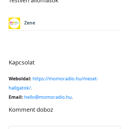
Testvéri állomások
Zene
Kapcsolat
Weboldal:
https://momoradio.hu/meset-
hallgatok/
.
Email:
hello@momoradio.hu
.
Komment doboz