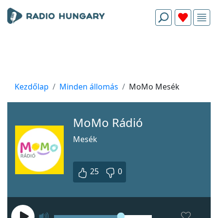
Kezdőlap
Minden állomás
MoMo Mesék
MoMo Rádió
Mesék
25
0